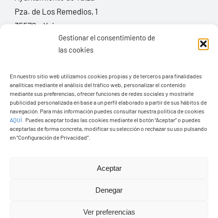
Pza. de Los Remedios, 1
35570 – Yaiza
Gestionar el consentimiento de
Tel:
928 83 62 20
las cookies
En nuestro sitio web utilizamos cookies propias y de terceros para finalidades
Toggle
Navigation
analíticas mediante el análisis del tráfico web, personalizar el contenido
mediante sus preferencias, ofrecer funciones de redes sociales y mostrarle
© Copyright2026 Ayuntamiento de Yaiza - Todos los
Transparencia
publicidad personalizada en base a un perfil elaborado a partir de sus hábitos de
navegación. Para más información puedes consultar nuestra política de cookies
derechos reservads
AQUÍ
.
Puedes aceptar todas las cookies mediante el botón “Aceptar” o puedes
aceptarlas de forma concreta, modificar su selección o rechazar su uso pulsando
Aviso legal
Diseño web Solucionet.com
&
Cibernatural
en “Configuración de Privacidad”.
Política de privacidad
Aceptar
Denegar
Política de cookies (UE)
Ver preferencias