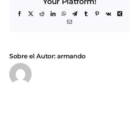
Your Platform!
Facebook
X
Reddit
LinkedIn
WhatsApp
Telegram
Tumblr
Pinterest
Vk
Xing
Correo
electrónico
Sobre el Autor:
armando