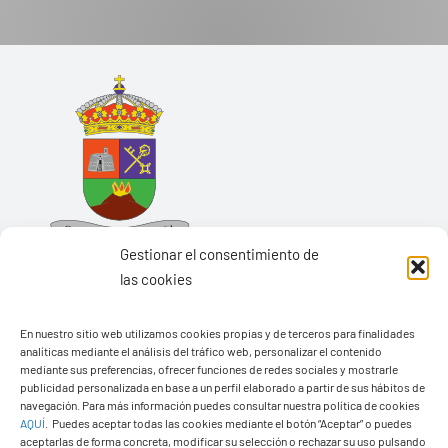
Gestionar el consentimiento de
las cookies
En nuestro sitio web utilizamos cookies propias y de terceros para finalidades
analíticas mediante el análisis del tráfico web, personalizar el contenido
Ayuntamiento de Yaiza
mediante sus preferencias, ofrecer funciones de redes sociales y mostrarle
Pza. de Los Remedios, 1
publicidad personalizada en base a un perfil elaborado a partir de sus hábitos de
navegación. Para más información puedes consultar nuestra política de cookies
35570 – Yaiza
AQUÍ
.
Puedes aceptar todas las cookies mediante el botón “Aceptar” o puedes
Tel:
928 83 62 20
aceptarlas de forma concreta, modificar su selección o rechazar su uso pulsando