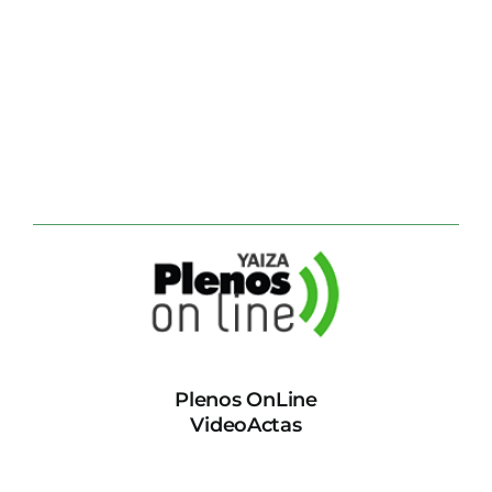
Plenos OnLine
VideoActas