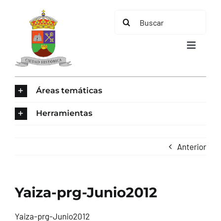
Saltar
Buscar:
al
contenido
Toggle
Navigat
INICIO
Áreas temáticas
ÁREAS TEMÁTICAS
Herramientas
EL MUNICIPIO
Anterior
AYUNTAMIENTO
Yaiza-prg-Junio2012
TURISMO
Yaiza-prg-Junio2012