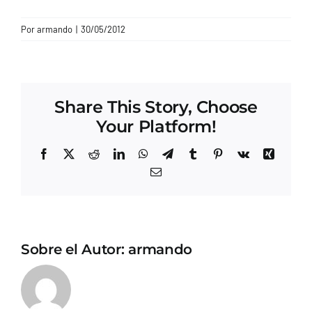
CONTACTO
Por
armando
|
30/05/2012
Share This Story, Choose
Your Platform!
Facebook
X
Reddit
LinkedIn
WhatsApp
Telegram
Tumblr
Pinterest
Vk
Xing
Correo
electrónico
Sobre el Autor:
armando