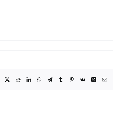
Facebook
X
Reddit
LinkedIn
WhatsApp
Telegram
Tumblr
Pinterest
Vk
Xing
Correo
electrónico