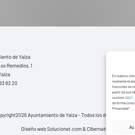
ento de Yaiza
Los Remedios, 1
Yaiza
En nuestro siti
mediante el aná
83 62 20
funciones de r
partir de sus 
cookies
AQUÍ
.
de forma concr
Privacidad”.
pyright2026 Ayuntamiento de Yaiza - Todos los derechos rese
Ac
Diseño web Solucionet.com
&
Cibernatural