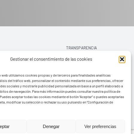
TRANSPARENCIA
Gestionar el consentimiento de las cookies
AVISO LEGAL
o web utilizamos cookies propias y de terceros para finalidades analíticas
POLÍTICA DE PRIVACIDAD
lisis del tráfico web, personalizar el contenido mediante sus preferencias, ofrecer
edes sociales y mostrarle publicidad personalizada en base a un perfil elaborado a
POLÍTICA DE COOKIES (UE)
hábitos de navegación. Para más información puedes consultar nuestra política de
Puedes aceptar todas las cookies mediante el botón “Aceptar” o puedes aceptarlas
eta, modificar su selección o rechazar su uso pulsando en “Configuración de
rvads
eptar
Denegar
Ver preferencias