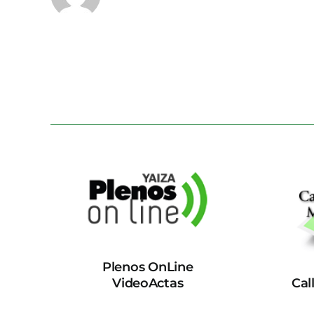
Plenos OnLine
VideoActas
Cal