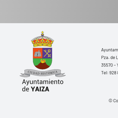
Ayuntami
Pza. de 
35570 – 
Tel:
928 
© Co