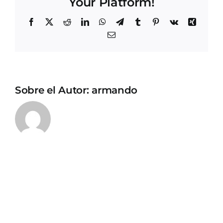
Your Platform!
Facebook
X
Reddit
LinkedIn
WhatsApp
Telegram
Tumblr
Pinterest
Vk
Xing
Correo
electrónico
Sobre el Autor:
armando