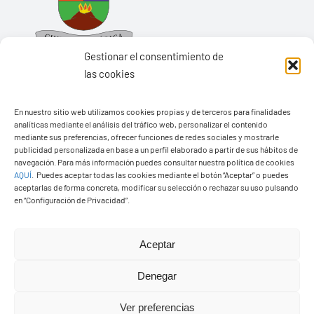
Gestionar el consentimiento de
las cookies
En nuestro sitio web utilizamos cookies propias y de terceros para finalidades
Ayuntamiento de Yaiza
analíticas mediante el análisis del tráfico web, personalizar el contenido
mediante sus preferencias, ofrecer funciones de redes sociales y mostrarle
Pza. de Los Remedios, 1
publicidad personalizada en base a un perfil elaborado a partir de sus hábitos de
navegación. Para más información puedes consultar nuestra política de cookies
35570 – Yaiza
AQUÍ
.
Puedes aceptar todas las cookies mediante el botón “Aceptar” o puedes
Tel:
928 83 62 20
aceptarlas de forma concreta, modificar su selección o rechazar su uso pulsando
en “Configuración de Privacidad”.
Toggle
Aceptar
Navigation
© Copyright2026 Ayuntamiento de Yaiza - Todos los
Transparencia
Denegar
derechos reservads
Ver preferencias