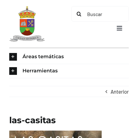
Saltar
Buscar:
al
contenido
Toggle
Navigat
INICIO
Áreas temáticas
ÁREAS TEMÁTICAS
Herramientas
EL MUNICIPIO
Anterior
AYUNTAMIENTO
las-casitas
TURISMO