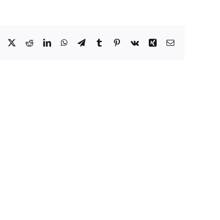
Facebook
X
Reddit
LinkedIn
WhatsApp
Telegram
Tumblr
Pinterest
Vk
Xing
Correo
electrónico