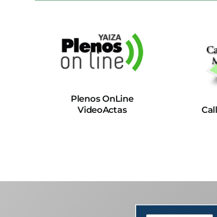
Plenos OnLine
VideoActas
Cal