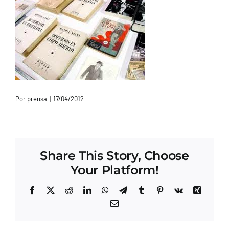
CONTACTO
Por
prensa
|
17/04/2012
Share This Story, Choose
Your Platform!
Facebook
X
Reddit
LinkedIn
WhatsApp
Telegram
Tumblr
Pinterest
Vk
Xing
Correo
electrónico