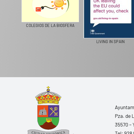
CICLA
COLEGIOS DE LA BIOSFERA
LIVING IN SPAIN
Ayuntami
Pza. de 
35570 – 
Tel:
928 