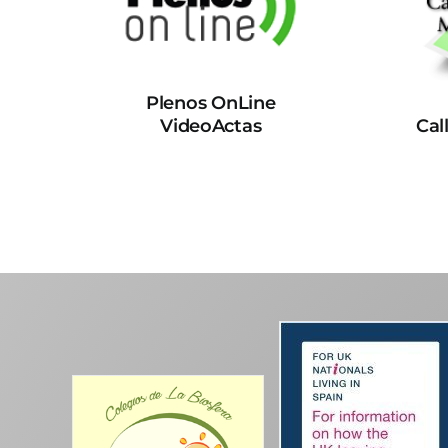
Plenos OnLine
VideoActas
Cal