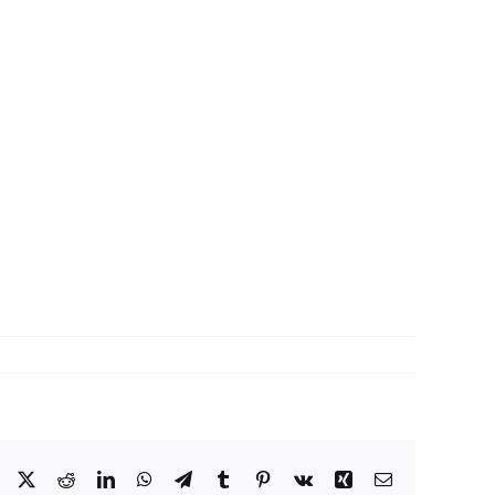
Facebook
X
Reddit
LinkedIn
WhatsApp
Telegram
Tumblr
Pinterest
Vk
Xing
Correo