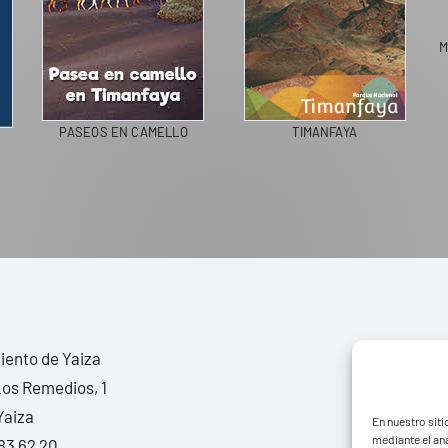
M
PASEOS EN CAMELLO
TIMANFAYA
ento de Yaiza
Los Remedios, 1
Yaiza
En nuestro siti
mediante el aná
83 62 20