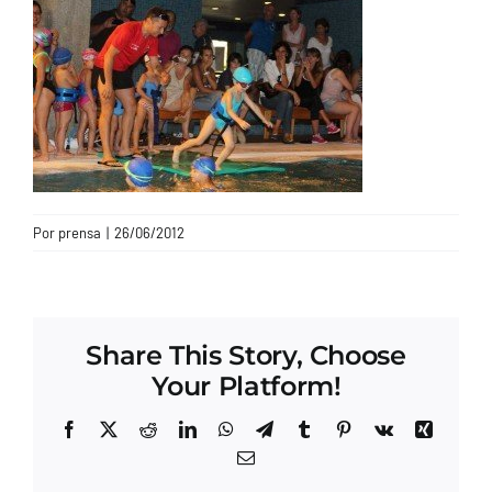
CONTACTO
Por
prensa
|
26/06/2012
Share This Story, Choose
Your Platform!
Facebook
X
Reddit
LinkedIn
WhatsApp
Telegram
Tumblr
Pinterest
Vk
Xing
Correo
electrónico