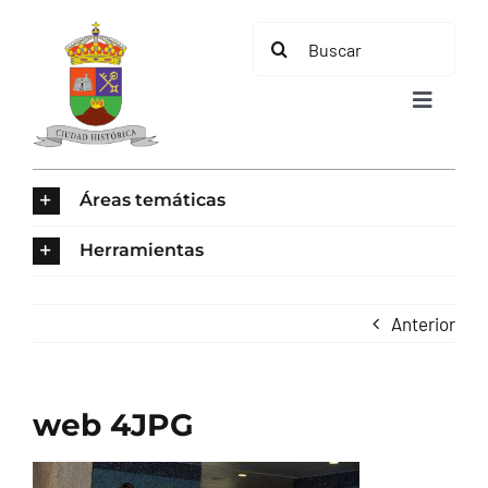
Saltar
Buscar:
al
contenido
Toggle
Navigat
INICIO
Áreas temáticas
ÁREAS TEMÁTICAS
Herramientas
EL MUNICIPIO
Anterior
AYUNTAMIENTO
web 4JPG
TURISMO