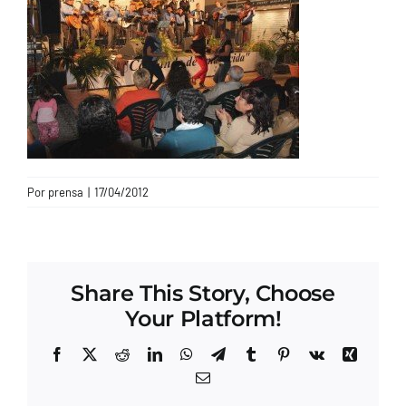
CONTACTO
Por
prensa
|
17/04/2012
Share This Story, Choose
Your Platform!
Facebook
X
Reddit
LinkedIn
WhatsApp
Telegram
Tumblr
Pinterest
Vk
Xing
Correo
electrónico