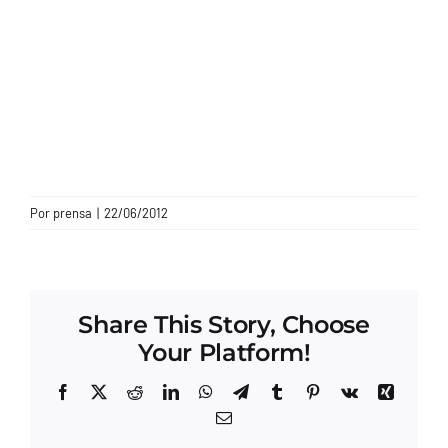
CONTACTO
Por
prensa
|
22/06/2012
Share This Story, Choose
Your Platform!
Facebook
X
Reddit
LinkedIn
WhatsApp
Telegram
Tumblr
Pinterest
Vk
Xing
Correo
electrónico