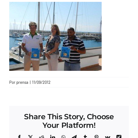
CONTACTO
Por
prensa
|
11/09/2012
Share This Story, Choose
Your Platform!
Facebook
X
Reddit
LinkedIn
WhatsApp
Telegram
Tumblr
Pinterest
Vk
Xing