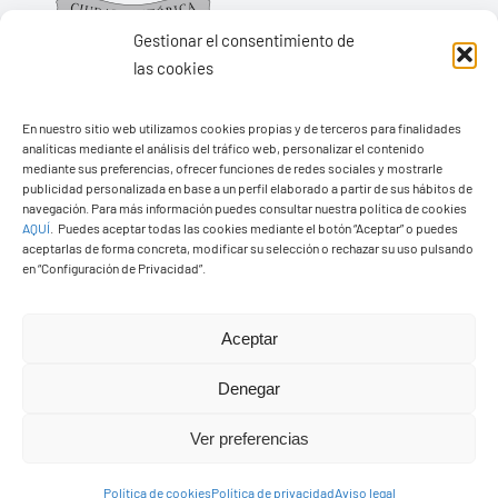
Gestionar el consentimiento de
las cookies
En nuestro sitio web utilizamos cookies propias y de terceros para finalidades
Ayuntamiento de Yaiza
analíticas mediante el análisis del tráfico web, personalizar el contenido
Pza. de Los Remedios, 1
mediante sus preferencias, ofrecer funciones de redes sociales y mostrarle
publicidad personalizada en base a un perfil elaborado a partir de sus hábitos de
35570 – Yaiza
navegación. Para más información puedes consultar nuestra política de cookies
AQUÍ
.
Puedes aceptar todas las cookies mediante el botón “Aceptar” o puedes
Tel:
928 83 62 20
aceptarlas de forma concreta, modificar su selección o rechazar su uso pulsando
en “Configuración de Privacidad”.
Toggle
Aceptar
Navigation
© Copyright2026 Ayuntamiento de Yaiza - Todos los
Transparencia
Denegar
derechos reservads
Ver preferencias
Aviso legal
Diseño web Solucionet.com
&
Cibernatural
Política de cookies
Política de privacidad
Aviso legal