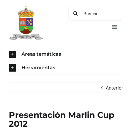
Saltar
Buscar:
al
contenido
Toggle
Navigat
INICIO
Áreas temáticas
ÁREAS TEMÁTICAS
Herramientas
EL MUNICIPIO
Anterior
AYUNTAMIENTO
Presentación Marlin Cup
TURISMO
2012