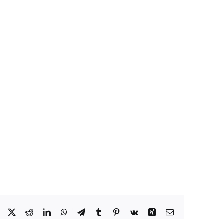
Facebook
X
Reddit
LinkedIn
WhatsApp
Telegram
Tumblr
Pinterest
Vk
Xing
Correo