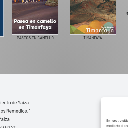
M
PASEOS EN CAMELLO
TIMANFAYA
ento de Yaiza
Los Remedios, 1
Yaiza
En nuestro siti
mediante el aná
83 62 20