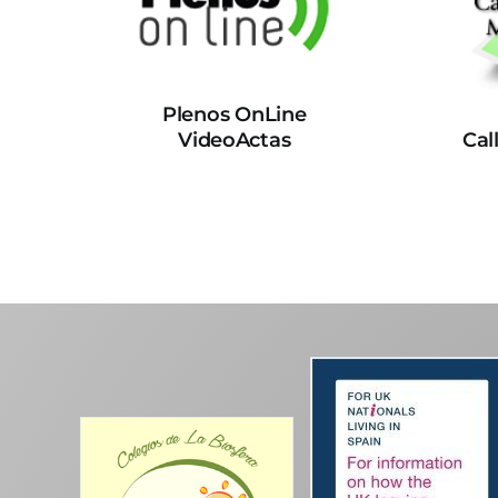
Plenos OnLine
VideoActas
Cal