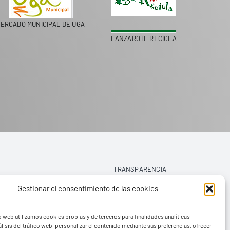
ERCADO MUNICIPAL DE UGA
LANZAROTE RECICLA
COLEGI
TRANSPARENCIA
Gestionar el consentimiento de las cookies
AVISO LEGAL
o web utilizamos cookies propias y de terceros para finalidades analíticas
POLÍTICA DE PRIVACIDAD
lisis del tráfico web, personalizar el contenido mediante sus preferencias, ofrecer