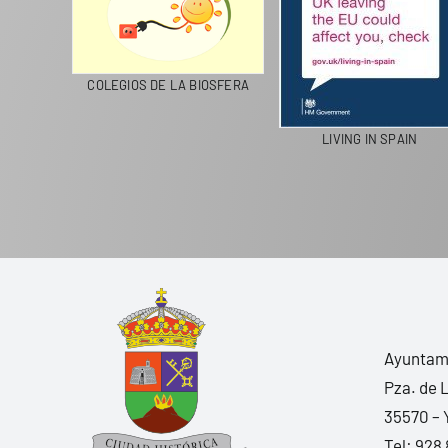
CICLA
COLEGIOS DE LA BIOSFERA
LIVING IN SPAIN
Ayuntami
Pza. de 
35570 – 
Tel:
928 