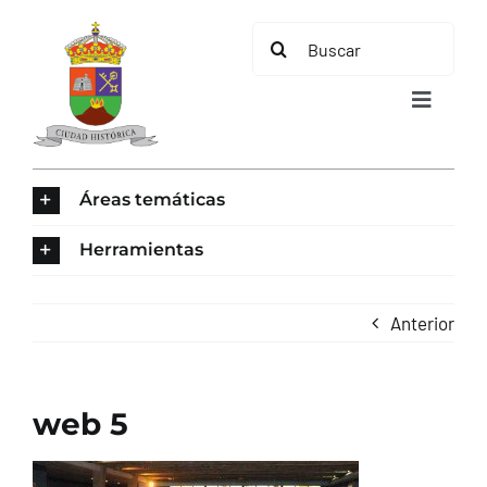
Saltar
Buscar:
al
contenido
Toggle
Navigat
INICIO
Áreas temáticas
ÁREAS TEMÁTICAS
Herramientas
EL MUNICIPIO
Anterior
AYUNTAMIENTO
web 5
TURISMO