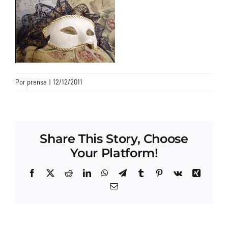
CONTACTO
Por
prensa
|
12/12/2011
Share This Story, Choose
Your Platform!
Facebook
X
Reddit
LinkedIn
WhatsApp
Telegram
Tumblr
Pinterest
Vk
Xing
Correo
electrónico