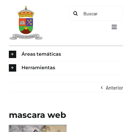
Saltar
Buscar:
al
contenido
Toggle
Navigat
INICIO
Áreas temáticas
ÁREAS TEMÁTICAS
Herramientas
EL MUNICIPIO
Anterior
AYUNTAMIENTO
mascara web
TURISMO