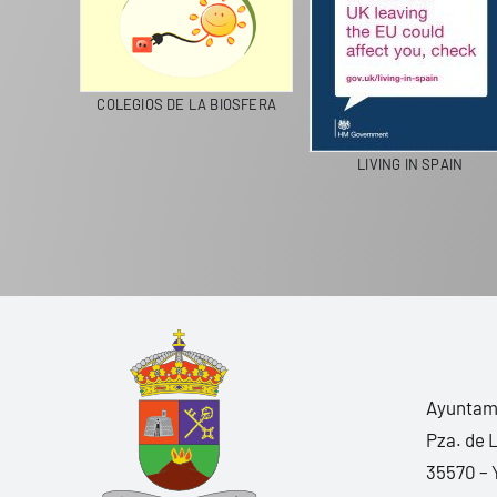
ZAROTE RECICLA
COLEGIOS DE LA BIOSFERA
LIVING I
Ayuntami
Pza. de 
35570 – 