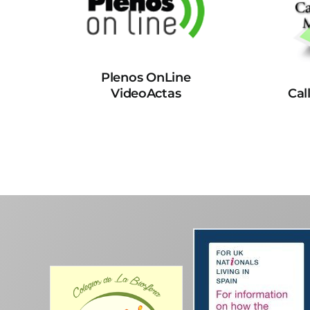
Plenos OnLine
VideoActas
Cal