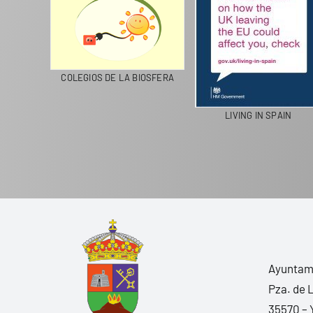
CICLA
COLEGIOS DE LA BIOSFERA
LIVING IN SPAIN
Ayuntami
Pza. de 
35570 – 