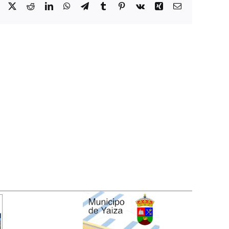
Facebook
X
Reddit
LinkedIn
WhatsApp
Telegram
Tumblr
Pinterest
Vk
Xing
Correo
electrónico