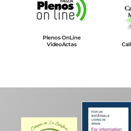
Plenos OnLine
VideoActas
Cal