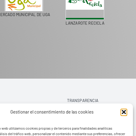
ERCADO MUNICIPAL DE UGA
LANZAROTE RECICLA
COLEGI
TRANSPARENCIA
Gestionar el consentimiento de las cookies
AVISO LEGAL
o web utilizamos cookies propias y de terceros para finalidades analíticas
POLÍTICA DE PRIVACIDAD
lisis del tráfico web, personalizar el contenido mediante sus preferencias, ofrecer