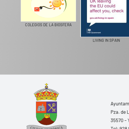
CICLA
COLEGIOS DE LA BIOSFERA
LIVING IN SPAIN
Ayuntami
Pza. de 
35570 – 
Tel:
928 