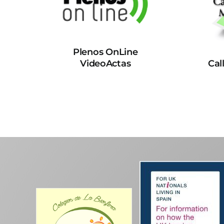
Plenos OnLine
VideoActas
Cal