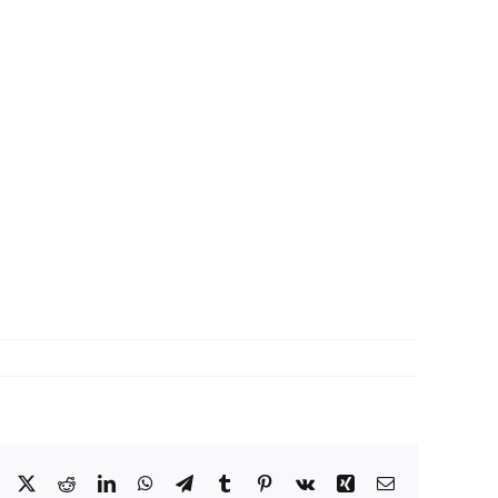
Facebook
X
Reddit
LinkedIn
WhatsApp
Telegram
Tumblr
Pinterest
Vk
Xing
Correo