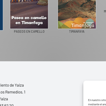
M
PASEOS EN CAMELLO
TIMANFAYA
ento de Yaiza
Los Remedios, 1
Yaiza
En nuestro siti
mediante el aná
83 62 20