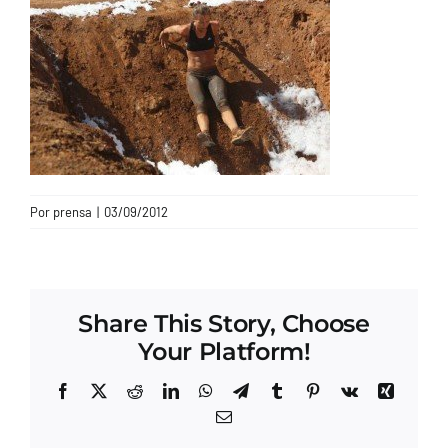
CONTACTO
Por
prensa
|
03/09/2012
Share This Story, Choose
Your Platform!
Facebook
X
Reddit
LinkedIn
WhatsApp
Telegram
Tumblr
Pinterest
Vk
Xing
Correo
electrónico