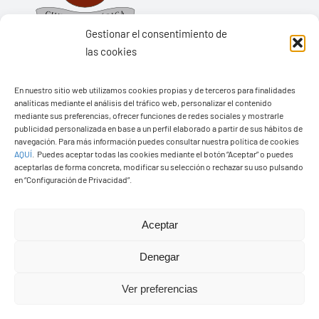
Gestionar el consentimiento de
las cookies
En nuestro sitio web utilizamos cookies propias y de terceros para finalidades
Ayuntamiento de Yaiza
analíticas mediante el análisis del tráfico web, personalizar el contenido
mediante sus preferencias, ofrecer funciones de redes sociales y mostrarle
Pza. de Los Remedios, 1
publicidad personalizada en base a un perfil elaborado a partir de sus hábitos de
navegación. Para más información puedes consultar nuestra política de cookies
35570 – Yaiza
AQUÍ
.
Puedes aceptar todas las cookies mediante el botón “Aceptar” o puedes
Tel:
928 83 62 20
aceptarlas de forma concreta, modificar su selección o rechazar su uso pulsando
en “Configuración de Privacidad”.
Toggle
Aceptar
Navigation
© Copyright2026 Ayuntamiento de Yaiza - Todos los
Transparencia
Denegar
derechos reservads
Ver preferencias
Aviso legal
Diseño web Solucionet.com
&
Cibernatural