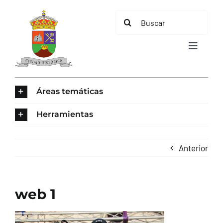
Saltar
Buscar:
al
contenido
Toggle
Navigat
INICIO
Áreas temáticas
ÁREAS TEMÁTICAS
Herramientas
EL MUNICIPIO
Anterior
AYUNTAMIENTO
web 1
TURISMO