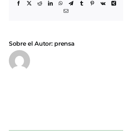
Facebook
X
Reddit
LinkedIn
WhatsApp
Telegram
Tumblr
Pinterest
Vk
Xing
Correo
electrónico
Sobre el Autor:
prensa