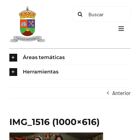
Saltar
Buscar:
al
contenido
Toggle
Navigat
INICIO
Áreas temáticas
ÁREAS TEMÁTICAS
Herramientas
EL MUNICIPIO
Anterior
AYUNTAMIENTO
IMG_1516 (1000×616)
TURISMO