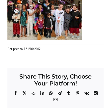
CONTACTO
Por
prensa
|
31/10/2012
Share This Story, Choose
Your Platform!
Facebook
X
Reddit
LinkedIn
WhatsApp
Telegram
Tumblr
Pinterest
Vk
Xing
Correo
electrónico