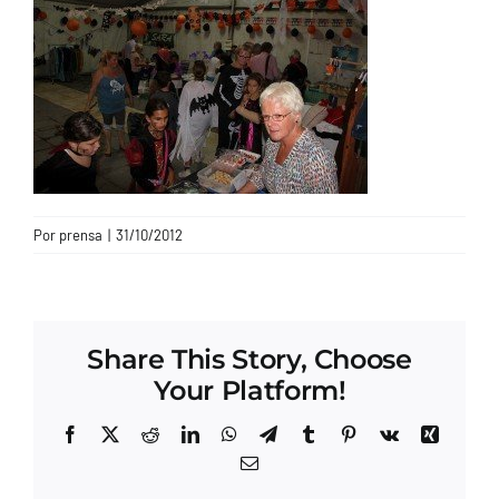
CONTACTO
Por
prensa
|
31/10/2012
Share This Story, Choose
Your Platform!
Facebook
X
Reddit
LinkedIn
WhatsApp
Telegram
Tumblr
Pinterest
Vk
Xing
Correo
electrónico