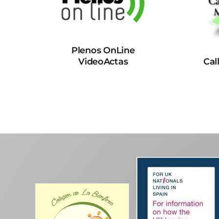
Plenos OnLine
VideoActas
Cal