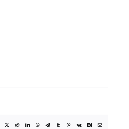
Facebook
X
Reddit
LinkedIn
WhatsApp
Telegram
Tumblr
Pinterest
Vk
Xing
Correo