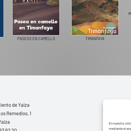
M
PASEOS EN CAMELLO
TIMANFAYA
ento de Yaiza
Los Remedios, 1
Yaiza
En nuestro siti
mediante el aná
83 62 20