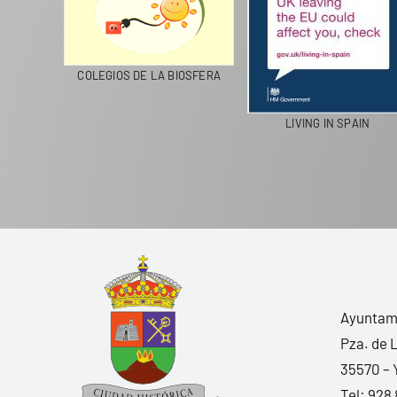
CICLA
COLEGIOS DE LA BIOSFERA
LIVING IN SPAIN
Ayuntami
Pza. de 
35570 – 
Tel:
928 