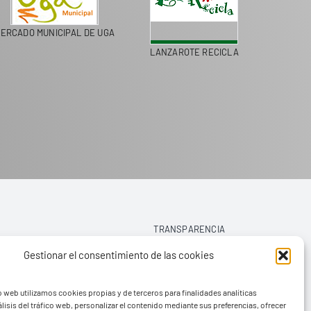
ERCADO MUNICIPAL DE UGA
LANZAROTE RECICLA
COLEGI
TRANSPARENCIA
Gestionar el consentimiento de las cookies
AVISO LEGAL
o web utilizamos cookies propias y de terceros para finalidades analíticas
POLÍTICA DE PRIVACIDAD
lisis del tráfico web, personalizar el contenido mediante sus preferencias, ofrecer