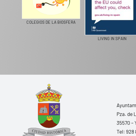
CICLA
COLEGIOS DE LA BIOSFERA
LIVING IN SPAIN
Ayuntami
Pza. de 
35570 – 
Tel:
928 