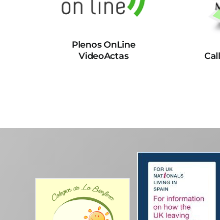
Plenos OnLine
VideoActas
Cal