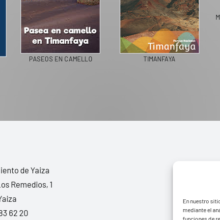
M
PASEOS EN CAMELLO
TIMANFAYA
ento de Yaiza
Los Remedios, 1
Yaiza
En nuestro siti
mediante el aná
83 62 20
funciones de r