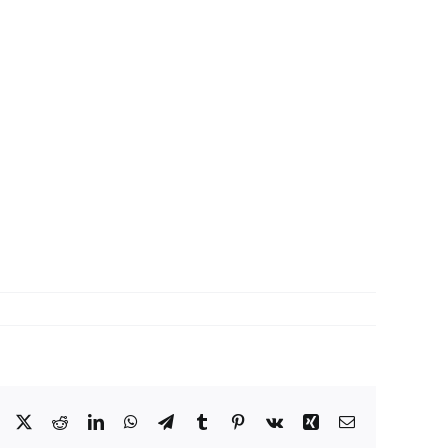
Facebook
X
Reddit
LinkedIn
WhatsApp
Telegram
Tumblr
Pinterest
Vk
Xing
Correo
electrónico