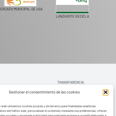
ERCADO MUNICIPAL DE UGA
LANZAROTE RECICLA
COLEGI
TRANSPARENCIA
Gestionar el consentimiento de las cookies
AVISO LEGAL
o web utilizamos cookies propias y de terceros para finalidades analíticas
POLÍTICA DE PRIVACIDAD
lisis del tráfico web, personalizar el contenido mediante sus preferencias, ofrecer
edes sociales y mostrarle publicidad personalizada en base a un perfil elaborado a