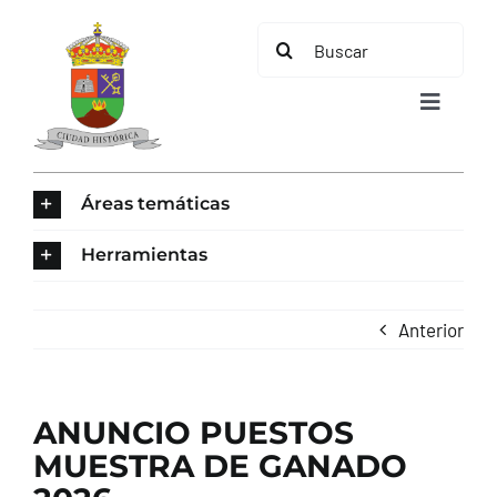
Saltar
Buscar:
al
contenido
Toggle
Navigat
INICIO
Áreas temáticas
ÁREAS TEMÁTICAS
Herramientas
EL MUNICIPIO
Anterior
AYUNTAMIENTO
ANUNCIO PUESTOS
TURISMO
MUESTRA DE GANADO