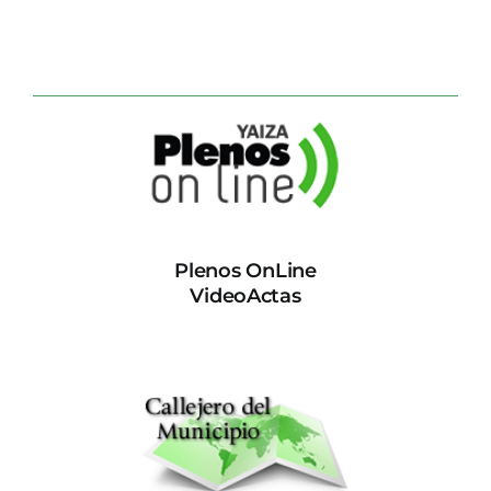
Plenos OnLine
VideoActas