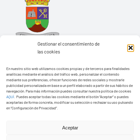
Gestionar el consentimiento de
las cookies
En nuestro sitio web utilizamos cookies propias y de terceros para finalidades
Ayuntamiento de Yaiza
analíticas mediante el análisis del tráfico web, personalizar el contenido
mediante sus preferencias, ofrecer funciones de redes sociales y mostrarle
Pza. de Los Remedios, 1
publicidad personalizada en base a un perfil elaborado a partir de sus hábitos de
navegación. Para más información puedes consultar nuestra política de cookies
35570 – Yaiza
AQUÍ
.
Puedes aceptar todas las cookies mediante el botón “Aceptar” o puedes
Tel:
928 83 62 20
aceptarlas de forma concreta, modificar su selección o rechazar su uso pulsando
en “Configuración de Privacidad”.
Toggle
Aceptar
Navigation
© Copyright2026 Ayuntamiento de Yaiza - Todos los
Transparencia