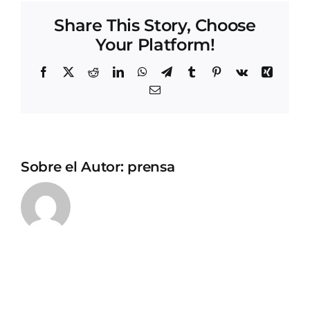
Share This Story, Choose
Your Platform!
Facebook
X
Reddit
LinkedIn
WhatsApp
Telegram
Tumblr
Pinterest
Vk
Xing
Correo
electrónico
Sobre el Autor:
prensa