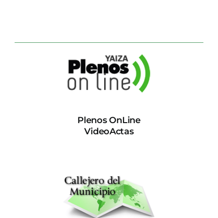
Plenos OnLine
VideoActas