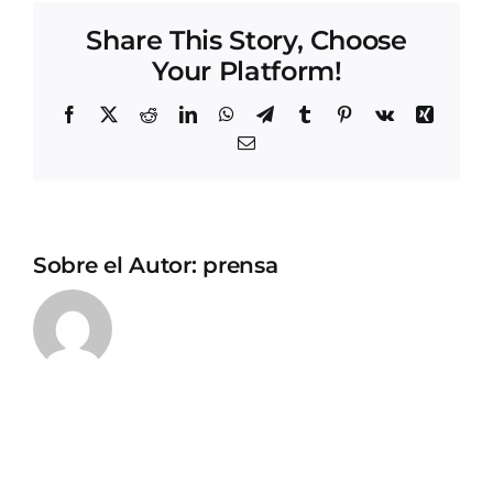
Share This Story, Choose
Your Platform!
Facebook
X
Reddit
LinkedIn
WhatsApp
Telegram
Tumblr
Pinterest
Vk
Xing
Correo
electrónico
Sobre el Autor:
prensa