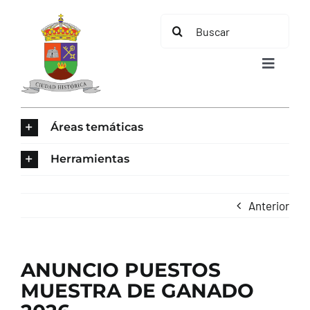
Saltar
Buscar:
al
contenido
Toggle
Navigat
INICIO
Áreas temáticas
ÁREAS TEMÁTICAS
Herramientas
EL MUNICIPIO
Anterior
AYUNTAMIENTO
ANUNCIO PUESTOS
TURISMO
MUESTRA DE GANADO