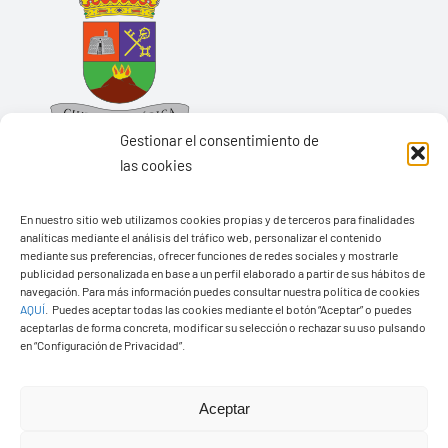
Gestionar el consentimiento de
las cookies
En nuestro sitio web utilizamos cookies propias y de terceros para finalidades
Ayuntamiento de Yaiza
analíticas mediante el análisis del tráfico web, personalizar el contenido
mediante sus preferencias, ofrecer funciones de redes sociales y mostrarle
Pza. de Los Remedios, 1
publicidad personalizada en base a un perfil elaborado a partir de sus hábitos de
navegación. Para más información puedes consultar nuestra política de cookies
35570 – Yaiza
AQUÍ
.
Puedes aceptar todas las cookies mediante el botón “Aceptar” o puedes
Tel:
928 83 62 20
aceptarlas de forma concreta, modificar su selección o rechazar su uso pulsando
en “Configuración de Privacidad”.
Toggle
Aceptar
Navigation
© Copyright2026 Ayuntamiento de Yaiza - Todos los
Transparencia