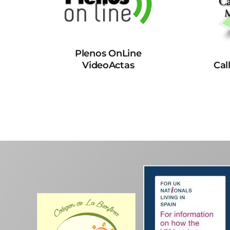
Plenos OnLine
VideoActas
Cal