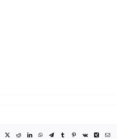
Facebook
X
Reddit
LinkedIn
WhatsApp
Telegram
Tumblr
Pinterest
Vk
Xing
Correo