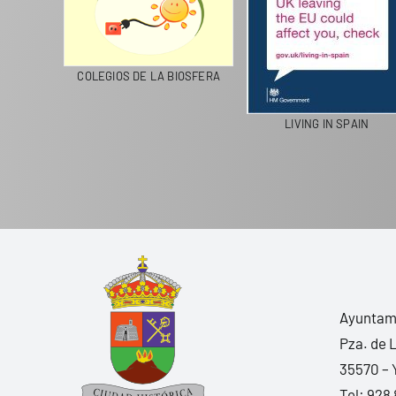
CICLA
COLEGIOS DE LA BIOSFERA
LIVING IN SPAIN
Ayuntami
Pza. de 
35570 – 
Tel:
928 