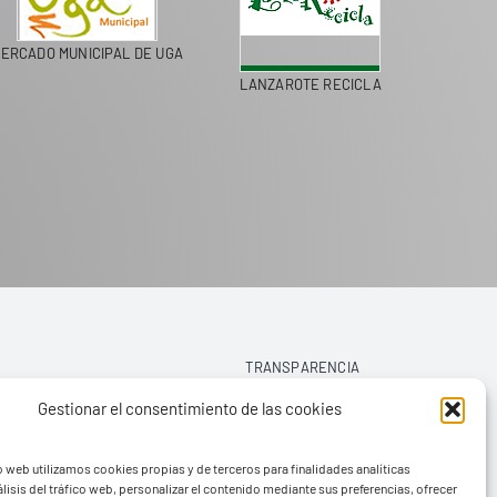
ERCADO MUNICIPAL DE UGA
LANZAROTE RECICLA
COLEGI
TRANSPARENCIA
Gestionar el consentimiento de las cookies
AVISO LEGAL
o web utilizamos cookies propias y de terceros para finalidades analíticas
POLÍTICA DE PRIVACIDAD
lisis del tráfico web, personalizar el contenido mediante sus preferencias, ofrecer