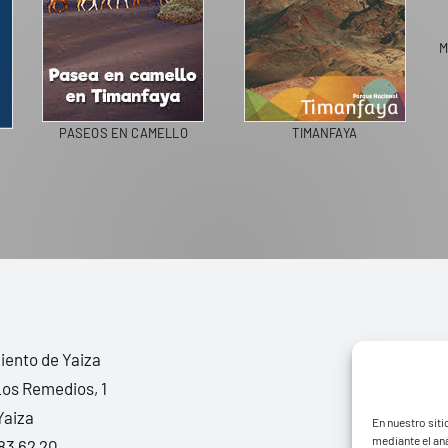
M
PASEOS EN CAMELLO
TIMANFAYA
ento de Yaiza
Los Remedios, 1
Yaiza
En nuestro siti
mediante el aná
83 62 20