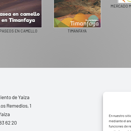
M
PASEOS EN CAMELLO
TIMANFAYA
ento de Yaiza
Los Remedios, 1
Yaiza
En nuestro siti
mediante el aná
83 62 20
funciones de r