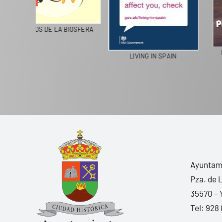
CICLA
COLEGIOS DE LA BIOSFERA
LIVING IN SPAIN
Ayuntami
Pza. de 
35570 – 
Tel:
928 