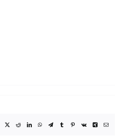
Facebook
X
Reddit
LinkedIn
WhatsApp
Telegram
Tumblr
Pinterest
Vk
Xing
Correo
electrónico