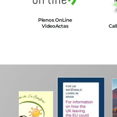
Plenos OnLine
VideoActas
Cal