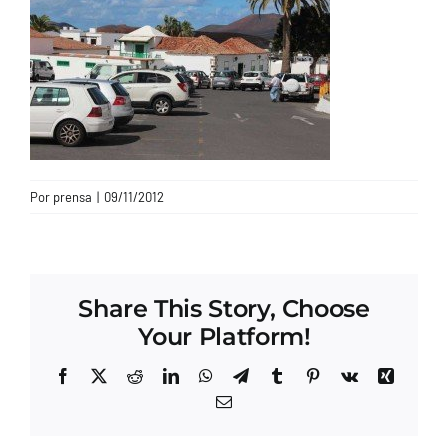
CONTACTO
Por
prensa
|
09/11/2012
Share This Story, Choose
Your Platform!
Facebook
X
Reddit
LinkedIn
WhatsApp
Telegram
Tumblr
Pinterest
Vk
Xing
Correo
electrónico