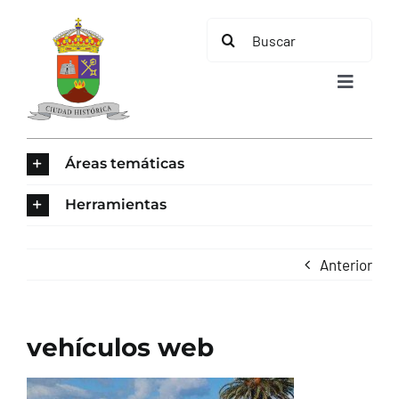
Saltar
Buscar:
al
contenido
Toggle
Navigat
INICIO
Áreas temáticas
ÁREAS TEMÁTICAS
Herramientas
EL MUNICIPIO
Anterior
AYUNTAMIENTO
vehículos web
TURISMO