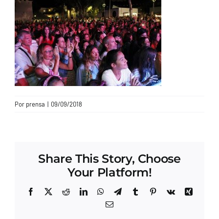
CONTACTO
Por
prensa
|
09/09/2018
Share This Story, Choose
Your Platform!
Facebook
X
Reddit
LinkedIn
WhatsApp
Telegram
Tumblr
Pinterest
Vk
Xing
Correo
electrónico