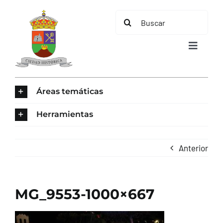
Saltar
Buscar:
al
contenido
Toggle
Navigat
INICIO
Áreas temáticas
ÁREAS TEMÁTICAS
Herramientas
EL MUNICIPIO
Anterior
AYUNTAMIENTO
MG_9553-1000×667
TURISMO