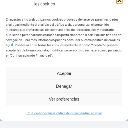
las cookies
En nuestro sitio web utilizamos cookies propias y de terceros para finalidades
analíticas mediante el análisis del tráfico web, personalizar el contenido
Ayuntamiento de Yaiza
mediante sus preferencias, ofrecer funciones de redes sociales y mostrarle
Pza. de Los Remedios, 1
publicidad personalizada en base a un perfil elaborado a partir de sus hábitos de
navegación. Para más información puedes consultar nuestra política de cookies
35570 – Yaiza
AQUÍ
.
Puedes aceptar todas las cookies mediante el botón “Aceptar” o puedes
Tel:
928 83 62 20
aceptarlas de forma concreta, modificar su selección o rechazar su uso pulsando
en “Configuración de Privacidad”.
Toggle
Aceptar
Navigation
© Copyright2026 Ayuntamiento de Yaiza - Todos los
Transparencia
Denegar
derechos reservads
Ver preferencias
Aviso legal
Diseño web Solucionet.com
&
Cibernatural
Política de cookies
Política de privacidad
Aviso legal
Política de privacidad