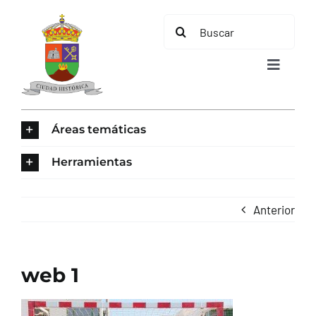
Saltar
Buscar:
al
contenido
Toggle
Navigat
INICIO
Áreas temáticas
ÁREAS TEMÁTICAS
Herramientas
EL MUNICIPIO
Anterior
AYUNTAMIENTO
web 1
TURISMO