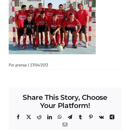
CONTACTO
Por
prensa
|
27/04/2013
Share This Story, Choose
Your Platform!
Facebook
X
Reddit
LinkedIn
WhatsApp
Telegram
Tumblr
Pinterest
Vk
Xing
Correo
electrónico