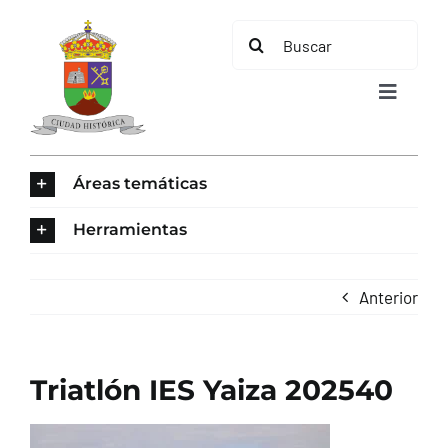
Saltar
Buscar:
al
contenido
Toggle
Navigat
INICIO
Áreas temáticas
ÁREAS TEMÁTICAS
Herramientas
EL MUNICIPIO
Anterior
AYUNTAMIENTO
Triatlón IES Yaiza 202540
TURISMO