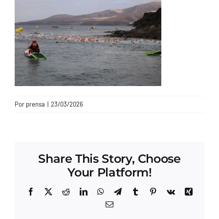
CONTACTO
Por
prensa
|
23/03/2026
Share This Story, Choose
Your Platform!
Facebook
X
Reddit
LinkedIn
WhatsApp
Telegram
Tumblr
Pinterest
Vk
Xing
Correo
electrónico