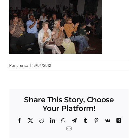
CONTACTO
Por
prensa
|
16/04/2012
Share This Story, Choose
Your Platform!
Facebook
X
Reddit
LinkedIn
WhatsApp
Telegram
Tumblr
Pinterest
Vk
Xing
Correo
electrónico