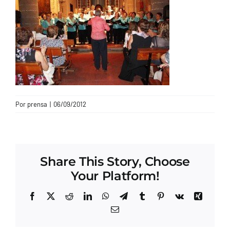
CONTACTO
Por
prensa
|
06/09/2012
Share This Story, Choose
Your Platform!
Facebook
X
Reddit
LinkedIn
WhatsApp
Telegram
Tumblr
Pinterest
Vk
Xing
Correo
electrónico