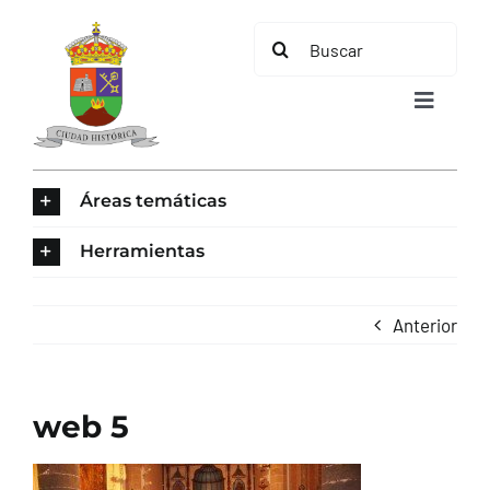
Saltar
Buscar:
al
contenido
Toggle
Navigat
INICIO
Áreas temáticas
ÁREAS TEMÁTICAS
Herramientas
EL MUNICIPIO
Anterior
AYUNTAMIENTO
web 5
TURISMO