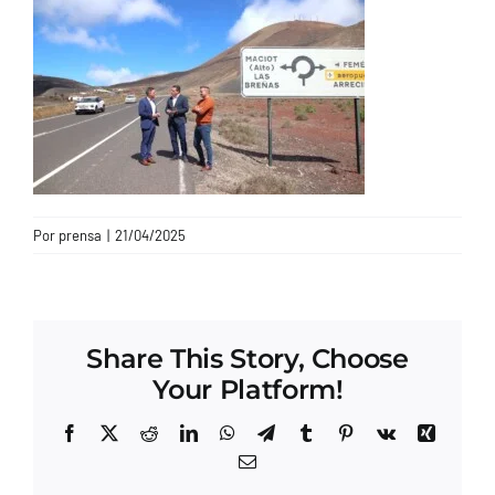
CONTACTO
Por
prensa
|
21/04/2025
Share This Story, Choose
Your Platform!
Facebook
X
Reddit
LinkedIn
WhatsApp
Telegram
Tumblr
Pinterest
Vk
Xing
Correo
electrónico