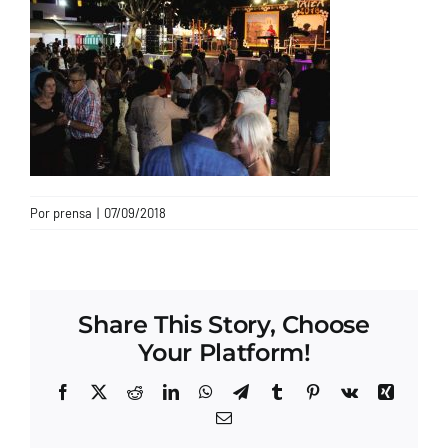
CONTACTO
Por
prensa
|
07/09/2018
Share This Story, Choose
Your Platform!
Facebook
X
Reddit
LinkedIn
WhatsApp
Telegram
Tumblr
Pinterest
Vk
Xing
Correo
electrónico