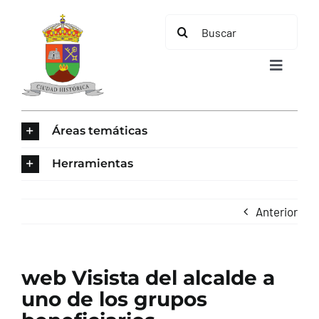
Saltar
Buscar:
al
contenido
Toggle
Navigat
INICIO
Áreas temáticas
ÁREAS TEMÁTICAS
Herramientas
EL MUNICIPIO
Anterior
AYUNTAMIENTO
web Visista del alcalde a
TURISMO
uno de los grupos