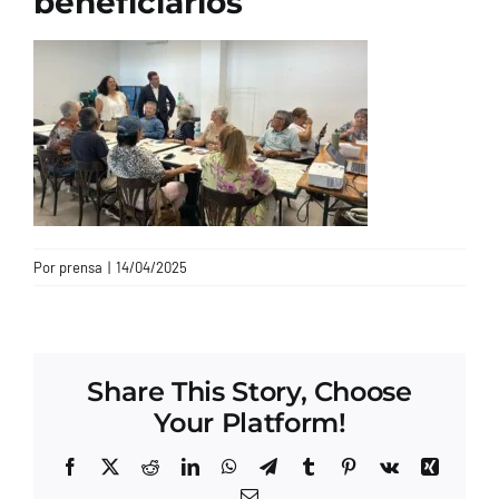
beneficiarios
CONTACTO
Por
prensa
|
14/04/2025
Share This Story, Choose
Your Platform!
Facebook
X
Reddit
LinkedIn
WhatsApp
Telegram
Tumblr
Pinterest
Vk
Xing
Correo