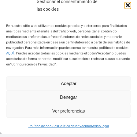
Gestionar el consentimiento de
las cookies
En nuestro sitio web utilizamos cookies propias y de terceros para finalidades
analíticas mediante el análisis del tráfico web, personalizar el contenido
Ayuntamiento de Yaiza
mediante sus preferencias, ofrecer funciones de redes sociales y mostrarle
Pza. de Los Remedios, 1
publicidad personalizada en base a un perfil elaborado a partir de sus hábitos de
navegación. Para más información puedes consultar nuestra política de cookies
35570 – Yaiza
AQUÍ
.
Puedes aceptar todas las cookies mediante el botón “Aceptar” o puedes
Tel:
928 83 62 20
aceptarlas de forma concreta, modificar su selección o rechazar su uso pulsando
en “Configuración de Privacidad”.
Toggle
Aceptar
Navigation
© Copyright2026 Ayuntamiento de Yaiza - Todos los
Transparencia
Denegar
derechos reservads
Ver preferencias
Aviso legal
Diseño web Solucionet.com
&
Cibernatural
Política de cookies
Política de privacidad
Aviso legal
Política de privacidad