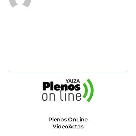
Plenos OnLine
VideoActas