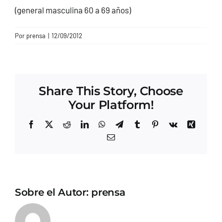
(general masculina 60 a 69 años)
CONTACTO
Por
prensa
|
12/09/2012
Share This Story, Choose
Your Platform!
Facebook
X
Reddit
LinkedIn
WhatsApp
Telegram
Tumblr
Pinterest
Vk
Xing
Correo
electrónico
Sobre el Autor:
prensa