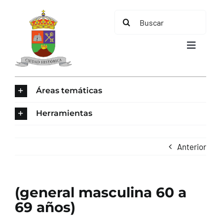
Saltar
Buscar:
al
contenido
Toggle
Navigat
INICIO
Áreas temáticas
ÁREAS TEMÁTICAS
Herramientas
EL MUNICIPIO
Anterior
AYUNTAMIENTO
(general masculina 60 a
TURISMO
69 años)