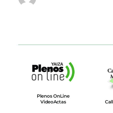
Plenos OnLine
VideoActas
Cal