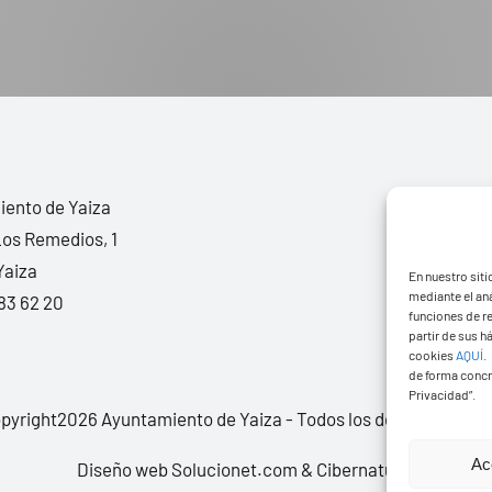
ento de Yaiza
Los Remedios, 1
Yaiza
En nuestro siti
mediante el aná
83 62 20
funciones de r
partir de sus 
cookies
AQUÍ
.
de forma concr
Privacidad”.
pyright2026 Ayuntamiento de Yaiza - Todos los derechos rese
Ac
Diseño web Solucionet.com
&
Cibernatural