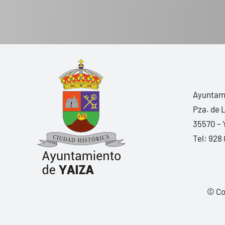
Ayuntami
Pza. de 
35570 – 
Tel:
928 
© Co