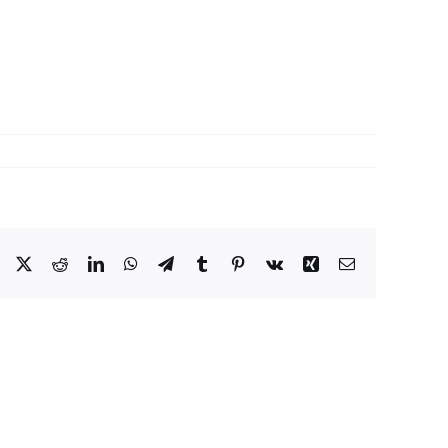
Facebook
X
Reddit
LinkedIn
WhatsApp
Telegram
Tumblr
Pinterest
Vk
Xing
Correo
electrónico