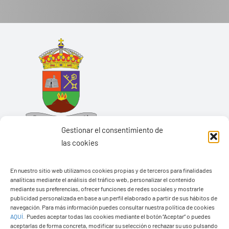
Gestionar el consentimiento de
las cookies
En nuestro sitio web utilizamos cookies propias y de terceros para finalidades
analíticas mediante el análisis del tráfico web, personalizar el contenido
Ayuntamiento de Yaiza
mediante sus preferencias, ofrecer funciones de redes sociales y mostrarle
Pza. de Los Remedios, 1
publicidad personalizada en base a un perfil elaborado a partir de sus hábitos de
navegación. Para más información puedes consultar nuestra política de cookies
35570 – Yaiza
AQUÍ
.
Puedes aceptar todas las cookies mediante el botón “Aceptar” o puedes
Tel:
928 83 62 20
aceptarlas de forma concreta, modificar su selección o rechazar su uso pulsando