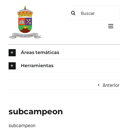
Saltar
Buscar:
al
contenido
Toggle
Navigat
INICIO
Áreas temáticas
ÁREAS TEMÁTICAS
Herramientas
EL MUNICIPIO
Anterior
AYUNTAMIENTO
subcampeon
TURISMO
subcampeon