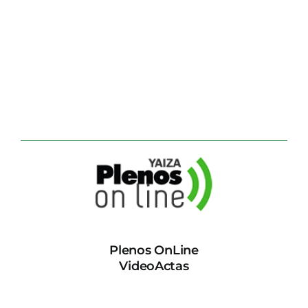
Plenos OnLine
VideoActas