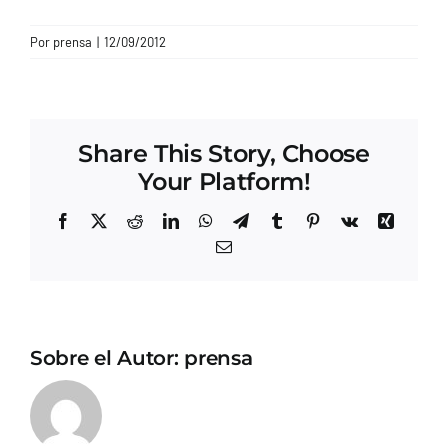
CONTACTO
Por
prensa
|
12/09/2012
Share This Story, Choose
Your Platform!
Facebook
X
Reddit
LinkedIn
WhatsApp
Telegram
Tumblr
Pinterest
Vk
Xing
Correo
electrónico
Sobre el Autor:
prensa