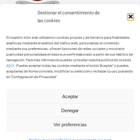
Gestionar el consentimiento de
las cookies
En nuestro sitio web utilizamos cookies propias y de terceros para finalidades
Ayuntamiento de Yaiza
analíticas mediante el análisis del tráfico web, personalizar el contenido
mediante sus preferencias, ofrecer funciones de redes sociales y mostrarle
Pza. de Los Remedios, 1
publicidad personalizada en base a un perfil elaborado a partir de sus hábitos de
navegación. Para más información puedes consultar nuestra política de cookies
35570 – Yaiza
AQUÍ
.
Puedes aceptar todas las cookies mediante el botón “Aceptar” o puedes
Tel:
928 83 62 20
aceptarlas de forma concreta, modificar su selección o rechazar su uso pulsando
en “Configuración de Privacidad”.
Toggle
Aceptar
Navigation
© Copyright2026 Ayuntamiento de Yaiza - Todos los
Transparencia
Denegar
derechos reservads
Ver preferencias
Aviso legal
Diseño web Solucionet.com
&
Cibernatural
Política de cookies
Política de privacidad
Aviso legal