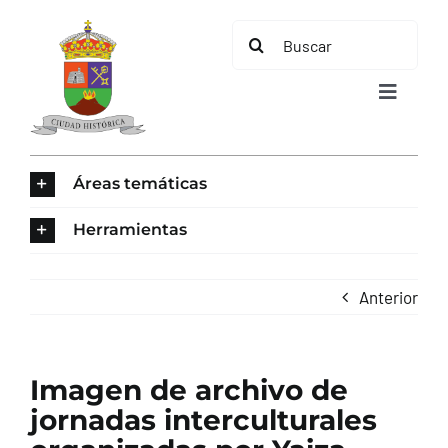
Saltar
Buscar:
al
contenido
Toggle
Navigat
INICIO
Áreas temáticas
ÁREAS TEMÁTICAS
Herramientas
EL MUNICIPIO
Anterior
AYUNTAMIENTO
Imagen de archivo de
TURISMO
jornadas interculturales