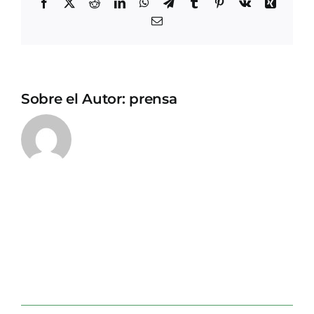
Facebook
X
Reddit
LinkedIn
WhatsApp
Telegram
Tumblr
Pinterest
Vk
Xing
Correo
electrónico
Sobre el Autor:
prensa