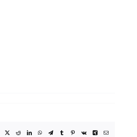
Facebook
X
Reddit
LinkedIn
WhatsApp
Telegram
Tumblr
Pinterest
Vk
Xing
Correo