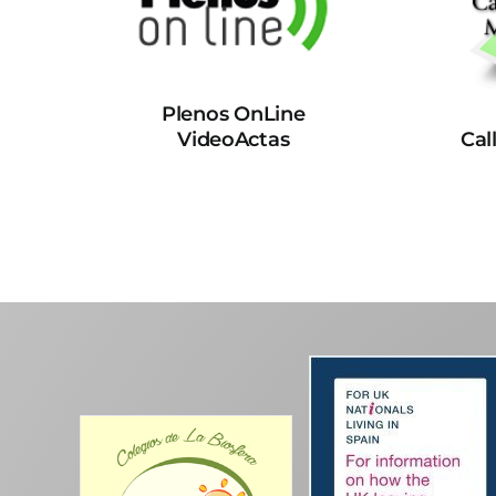
Plenos OnLine
VideoActas
Cal