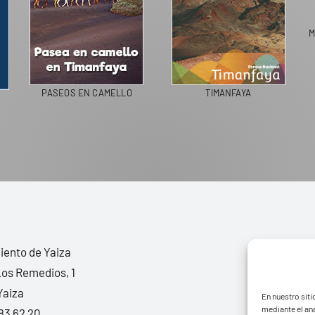
PASEOS EN CAMELLO
TIMANFAYA
G IN SPAIN
ento de Yaiza
Los Remedios, 1
Yaiza
En nuestro siti
mediante el aná
83 62 20