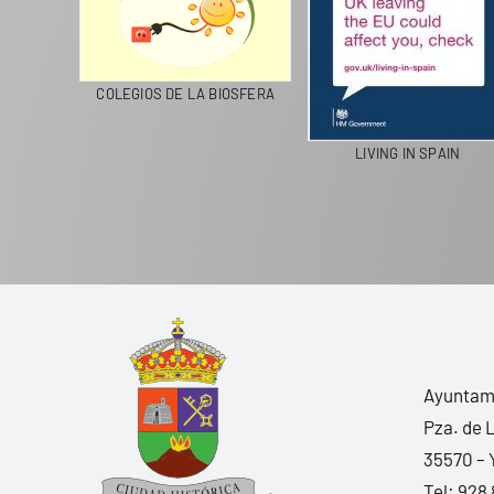
LANZAROTE RECICLA
COLEGIOS DE LA BIOSFERA
LIVIN
Ayuntami
Pza. de 
35570 – 
Tel:
928 