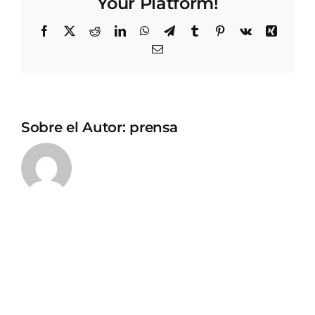
Your Platform!
Facebook
X
Reddit
LinkedIn
WhatsApp
Telegram
Tumblr
Pinterest
Vk
Xing
Correo
electrónico
Sobre el Autor:
prensa