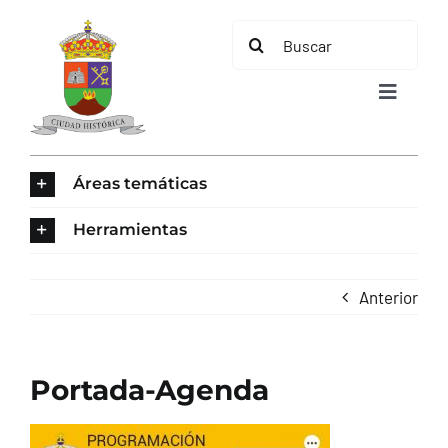
Saltar
Buscar:
al
contenido
Toggle
Navigat
INICIO
Áreas temáticas
ÁREAS TEMÁTICAS
Herramientas
EL MUNICIPIO
Anterior
AYUNTAMIENTO
Portada-Agenda
TURISMO