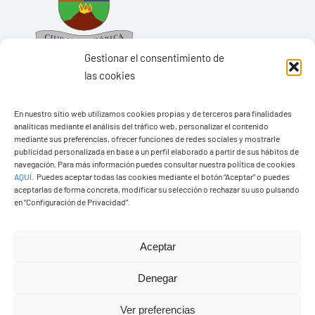
Gestionar el consentimiento de
las cookies
En nuestro sitio web utilizamos cookies propias y de terceros para finalidades
Ayuntamiento de Yaiza
analíticas mediante el análisis del tráfico web, personalizar el contenido
mediante sus preferencias, ofrecer funciones de redes sociales y mostrarle
Pza. de Los Remedios, 1
publicidad personalizada en base a un perfil elaborado a partir de sus hábitos de
35570 – Yaiza
navegación. Para más información puedes consultar nuestra política de cookies
AQUÍ
.
Puedes aceptar todas las cookies mediante el botón “Aceptar” o puedes
Tel:
928 83 62 20
aceptarlas de forma concreta, modificar su selección o rechazar su uso pulsando
en “Configuración de Privacidad”.
Toggle
Aceptar
Navigation
© Copyright2026 Ayuntamiento de Yaiza - Todos los
Transparencia
Denegar
derechos reservads
Ver preferencias