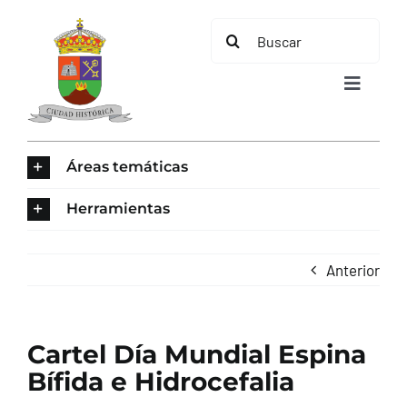
Saltar
Buscar:
al
contenido
Toggle
Navigat
INICIO
Áreas temáticas
ÁREAS TEMÁTICAS
Herramientas
EL MUNICIPIO
Anterior
AYUNTAMIENTO
Cartel Día Mundial Espina
TURISMO
Bífida e Hidrocefalia