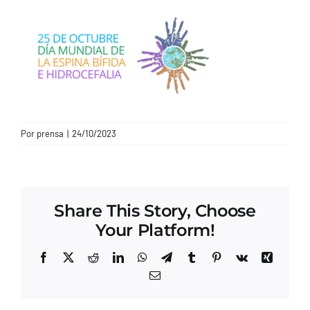
CONTACTO
Por
prensa
|
24/10/2023
Share This Story, Choose
Your Platform!
Facebook
X
Reddit
LinkedIn
WhatsApp
Telegram
Tumblr
Pinterest
Vk
Xing
Correo
electrónico