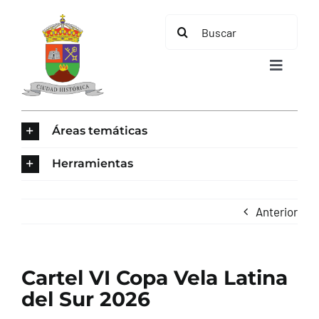
Saltar
Buscar:
al
contenido
Toggle
Navigat
INICIO
Áreas temáticas
ÁREAS TEMÁTICAS
Herramientas
EL MUNICIPIO
Anterior
AYUNTAMIENTO
Cartel VI Copa Vela Latina
TURISMO
del Sur 2026