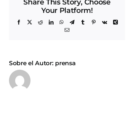
Share This Story, Choose
Your Platform!
Facebook
X
Reddit
LinkedIn
WhatsApp
Telegram
Tumblr
Pinterest
Vk
Xing
Correo
electrónico
Sobre el Autor:
prensa