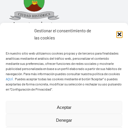
Gestionar el consentimiento de
las cookies
En nuestro sitio web utilizamos cookies propias y de terceros para finalidades
Ayuntamiento de Yaiza
analíticas mediante el análisis del tráfico web, personalizar el contenido
mediante sus preferencias, ofrecer funciones de redes sociales y mostrarle
Pza. de Los Remedios, 1
publicidad personalizada en base a un perfil elaborado a partir de sus hábitos de
navegación. Para más información puedes consultar nuestra política de cookies
35570 – Yaiza
AQUÍ
.
Puedes aceptar todas las cookies mediante el botón “Aceptar” o puedes
Tel:
928 83 62 20
aceptarlas de forma concreta, modificar su selección o rechazar su uso pulsando
en “Configuración de Privacidad”.
Toggle
Aceptar
Navigation
© Copyright2026 Ayuntamiento de Yaiza - Todos los
Transparencia
Denegar
derechos reservads