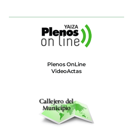
Plenos OnLine
VideoActas