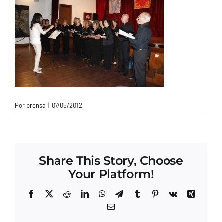
CONTACTO
Por
prensa
|
07/05/2012
Share This Story, Choose
Your Platform!
Facebook
X
Reddit
LinkedIn
WhatsApp
Telegram
Tumblr
Pinterest
Vk
Xing
Correo
electrónico