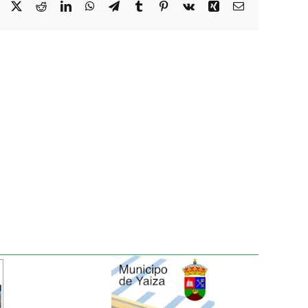
Facebook
X
Reddit
LinkedIn
WhatsApp
Telegram
Tumblr
Pinterest
Vk
Xing
Correo
electrónico