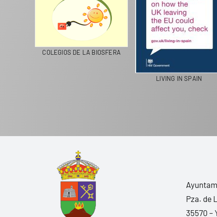
CICLA
COLEGIOS DE LA BIOSFERA
LIVING IN SPAIN
Ayuntami
Pza. de 
35570 – 