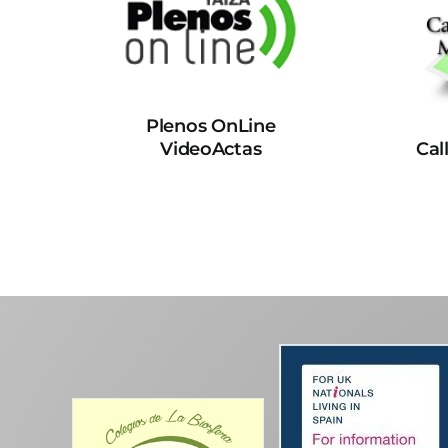
Plenos OnLine
VideoActas
Cal