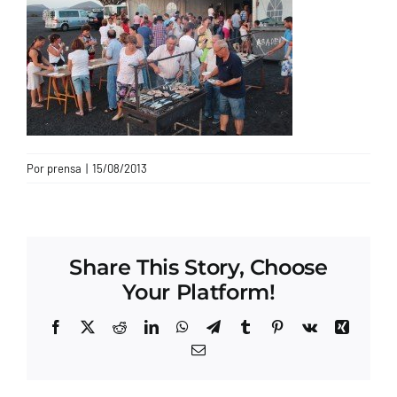
CONTACTO
Por
prensa
|
15/08/2013
Share This Story, Choose
Your Platform!
Facebook
X
Reddit
LinkedIn
WhatsApp
Telegram
Tumblr
Pinterest
Vk
Xing
Correo
electrónico