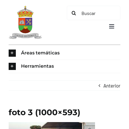
Saltar
Buscar:
al
contenido
Toggle
Navigat
INICIO
Áreas temáticas
ÁREAS TEMÁTICAS
Herramientas
EL MUNICIPIO
Anterior
AYUNTAMIENTO
foto 3 (1000×593)
TURISMO