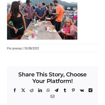
CONTACTO
Por
prensa
|
15/08/2013
Share This Story, Choose
Your Platform!
Facebook
X
Reddit
LinkedIn
WhatsApp
Telegram
Tumblr
Pinterest
Vk
Xing
Correo
electrónico