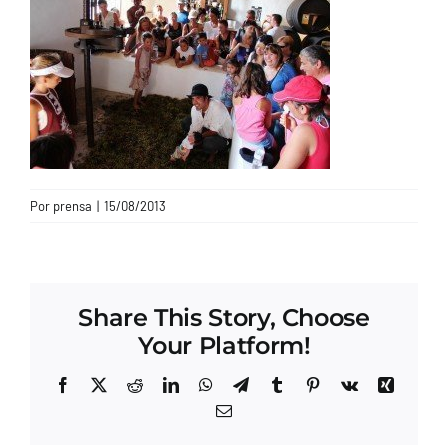
CONTACTO
Por
prensa
|
15/08/2013
Share This Story, Choose
Your Platform!
Facebook
X
Reddit
LinkedIn
WhatsApp
Telegram
Tumblr
Pinterest
Vk
Xing
Correo
electrónico