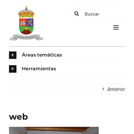
Saltar
Buscar:
al
contenido
Toggle
Navigat
INICIO
Áreas temáticas
ÁREAS TEMÁTICAS
Herramientas
EL MUNICIPIO
Anterior
AYUNTAMIENTO
web
TURISMO