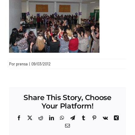
CONTACTO
Por
prensa
|
09/03/2012
Share This Story, Choose
Your Platform!
Facebook
X
Reddit
LinkedIn
WhatsApp
Telegram
Tumblr
Pinterest
Vk
Xing
Correo
electrónico